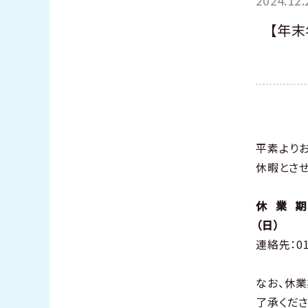
【年末
平素より
休暇とさ
休業期
連絡先：0
なお、休
了承くだ