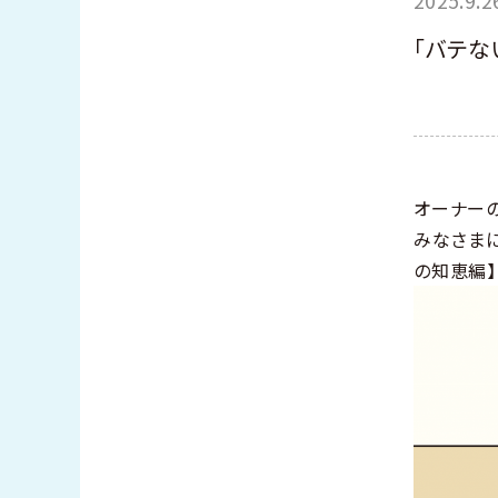
「バテな
オーナー
みなさま
の知恵編】