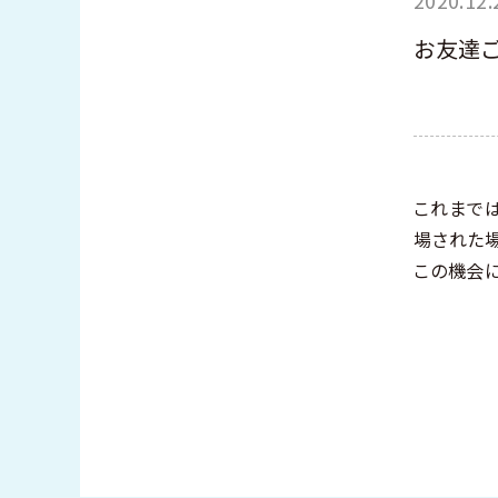
お友達ご
これまで
場された場
この機会