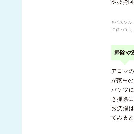
や疲労回
※バスソル
に従ってく
掃除や
アロマ
が家中の
バケツ
き掃除に
お洗濯
てみると