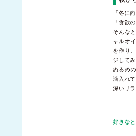
「冬に向
「食欲の
そんな
ャルオ
を作り
ジしてみ
ぬるめ
滴入れて
深いリラ
好きなと