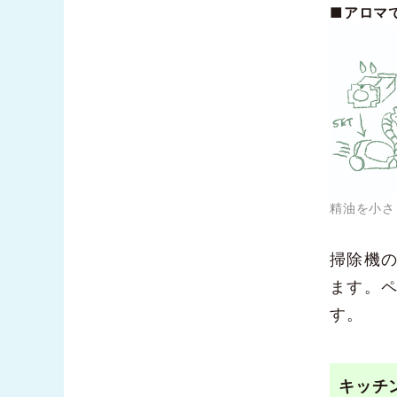
■アロマ
精油を小さ
掃除機
ます。
す。
キッチ