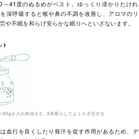
0～41度のぬるめがベスト。ゆっくり浸かりたけ
気を深呼吸すると喉や鼻の不調を改善し、アロマのリ
労や不眠を和らげ安らかな眠りへといざないます。
ルト
g~50gを入れ精油を2、3滴垂らしてよくかき混ぜる
には血行を良くしたり発汗を促す作用があるため、デ