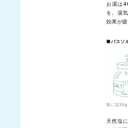
お湯は4
を。湯
効果が疲
■バスソ
瓶に塩30
天然塩