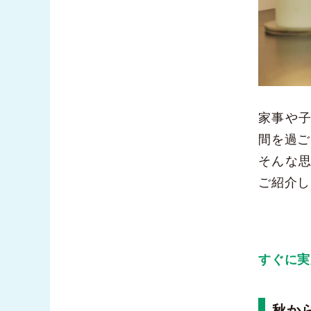
家事や
間を過ご
そんな
ご紹介し
すぐに実
秋か