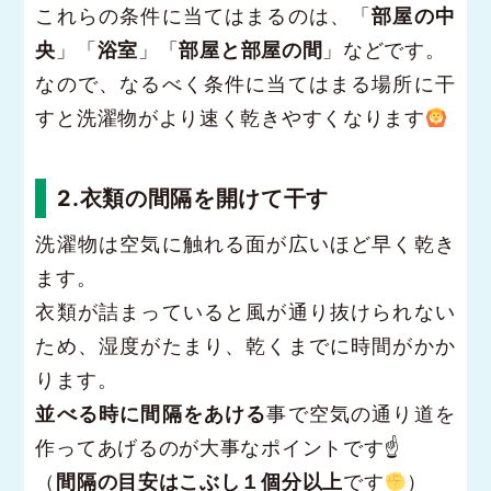
これらの条件に当てはまるのは、「
部屋の中
央
」「
浴室
」「
部屋と部屋の間
」などです。
なので、なるべく条件に当てはまる場所に干
すと洗濯物がより速く乾きやすくなります
2.衣類の間隔を開けて干す
洗濯物は空気に触れる面が広いほど早く乾き
ます。
衣類が詰まっていると風が通り抜けられない
ため、湿度がたまり、乾くまでに時間がかか
ります。
並べる時に間隔をあける
事で空気の通り道を
作ってあげるのが大事なポイントです☝
（
間隔の目安はこぶし１個分以上
です
）