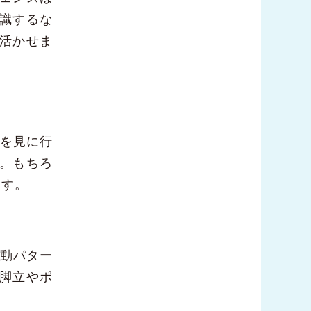
識するな
活かせま
物を見に行
。もちろ
ます。
行動パター
脚立やポ