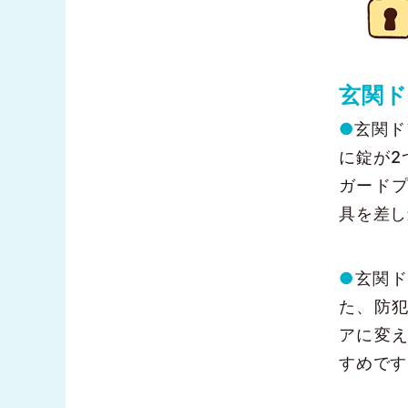
玄関
●
玄関ド
に錠が2
ガード
具を差し
●
玄関ド
た、防
アに変
すめです