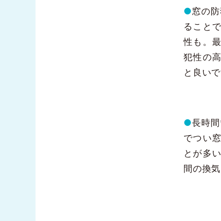
●
窓の防
ること
性も。
犯性の
と良いで
●
長時間
でつい
とが多
間の換気