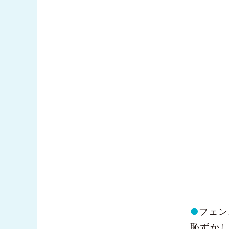
●
フェン
恥ずか