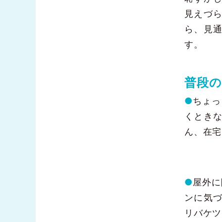
見えづ
ら、見
す。
普段
●
ちょっ
くとき
ん、在宅
●
屋外に
ンに気
リバケツ