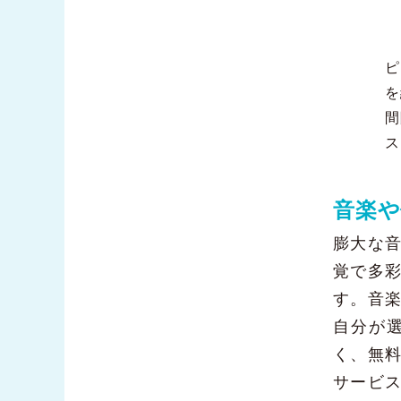
ピ
を
間
ス
音楽や
膨大な
覚で多
す。音
自分が
く、無
サービ