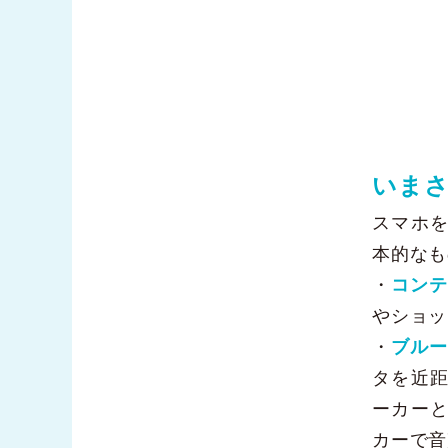
いま
スマホ
本的なも
・
コンテ
やショッ
・
ブルー
タを近
ーカー
カーで音