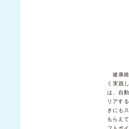
健康維
く実践
は、自
リアする
きにもス
もらえて
フトポ