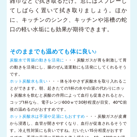
雑巾などで拭き取るだけ。窓にはスプレーし
てしばらく置いて拭き取りましょう。ほか
に、キッチンのシンク、キッチンや浴槽の蛇
口の軽い水垢にも効果が期待できます。
そのままでも温めても体に良い♪
炭酸水で胃腸の動きを活発に
・・・炭酸ガスが胃を刺激して胃
の動きを活発にし、腸のぜん道運動にも活発にしてくれるそう
です。
ホット炭酸水も良い
・・・体を冷やさず炭酸水を取り入れるこ
とができます。朝、起きたての1杯の水や白湯の代わりにホッ
ト炭酸水を飲むと炭酸の作用によって血行も促進されるとか。
コップ1杯なら、電子レンジ600ｗで30秒程度が目安。40℃前
後の温めるのがおすすめです。
ホット炭酸水は手湯や足湯にもおすすめ
・・・炭酸ガスが皮膚
から浸透し、血管が開きやすくなり、血行が促進されるそうで
す。冷え性対策にも良いですね。だいたい15分程度がおすす