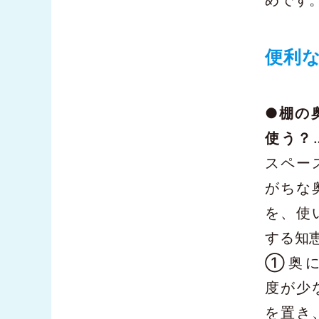
めです
便利
●
棚の
使う？
スペー
がちな
を、使
する知
①奥に
度が少
を置き