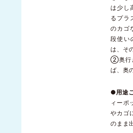
は少し
るプラ
のカゴ
段使い
は、そ
②奥行
ば、奥
●
用途
ィーポ
やカゴ
のまま