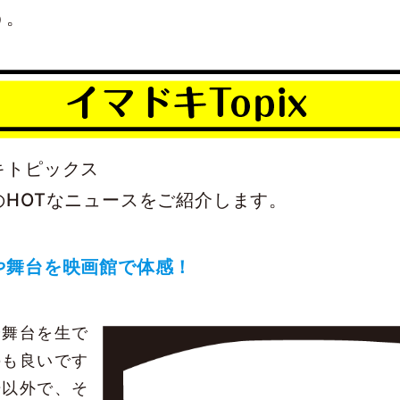
う。
キトピックス
のHOTなニュースをご紹介します。
や舞台を映画館で体感！
や舞台を生で
のも良いです
場以外で、そ