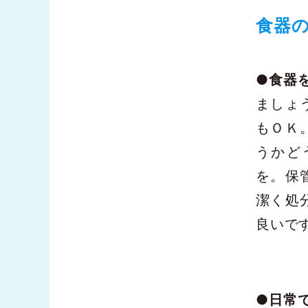
食器
●
食器
ましょ
もＯＫ
うかど
を。保
潔く処
良いで
●日常