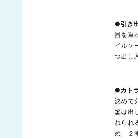
●
引き
器を重
イルケ
つ出し
●
カト
決めて
箸は出
ねられ
め。２