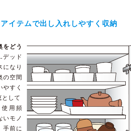
。
なアイテムで出し入れしやすく収納
奥をどう
…デッド
スになり
奥の空間
いやすく
恵として
使用頻
ないモノ
、手前に