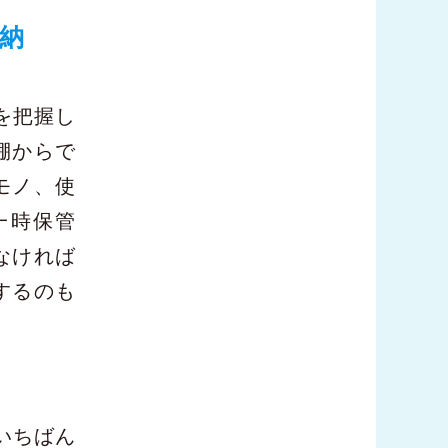
納
を把握し
棚からで
モノ、使
一時保管
なければ
するのも
いちばん