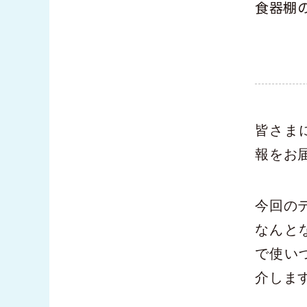
食器棚
皆さま
報をお
今回の
なんと
で使い
介しま