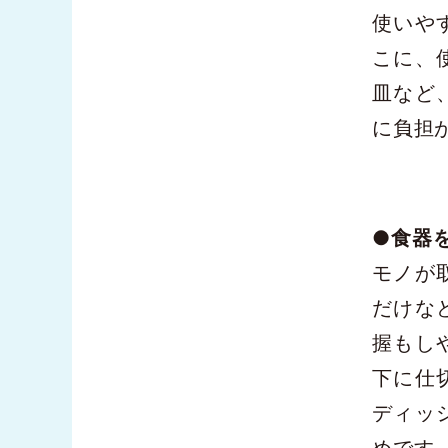
使いや
こに、
皿など
に負担
●食器
モノが
だけな
握もし
下に仕
ディッ