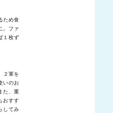
るため食
に。ファ
ば１枚ず
、２軍を
使いのお
また、重
もおすす
らしてみ