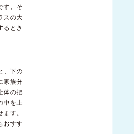
です。そ
ラスの大
するとき
と、下の
に家族分
全体の把
の中を上
せます。
もおすす