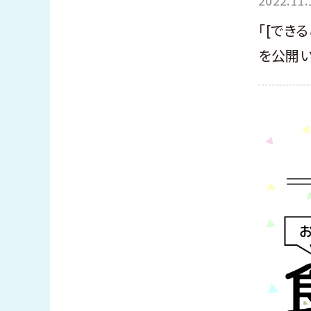
「[でき
を公開い