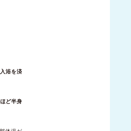
。
は入浴を済
分ほど半身