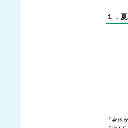
１．
「身体