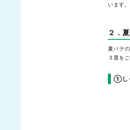
います。
２．夏
夏バテ
３選をご
①し