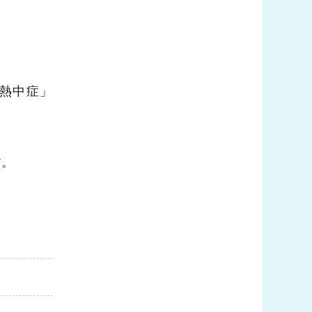
熱中症」
す。