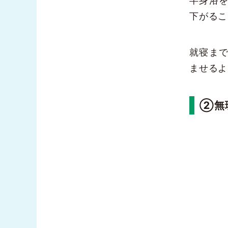
半身浴
下がるこ
就寝ま
ませるよ
②無