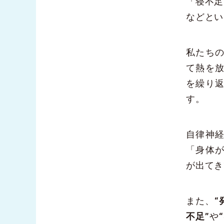
「寝不足
などとい
私たち
て熱を
を繰り
す。
自律神
「身体
が出てき
また、
“
不足”
や